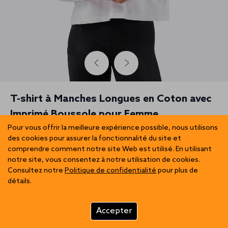
T-shirt à Manches Longues en Coton avec
Imprimé Boussole pour Femme
Pour vous offrir la meilleure expérience possible, nous utilisons
EUR 17.98
EUR 44.95
des cookies pour assurer la fonctionnalité du site et
comprendre comment notre site Web est utilisé. En utilisant
notre site, vous consentez à notre utilisation de cookies.
Consultez notre
Politique de confidentialité
pour plus de
détails.
Accepter
Add to Cart | EUR 17.98
XS
S
M
L
XL