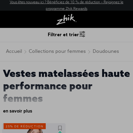
Vous êtes nouveau ici ? Bénéficiez de 10 % de réduction – Rejoignez le
programme Zhik Rewards
Filtrer et trier
Accueil
Collections pour femmes
Doudounes
Vestes matelassées haute
performance pour
femmes
en savoir plus
25% DE RÉDUCTION