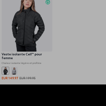
Veste isolante Cell™ pour
femme
Chaleur isolante légère et profilée
EUR 149.97
EUR 199.95