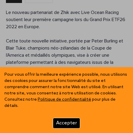
Le nouveau partenariat de Zhik avec Live Ocean Racing
soutient leur première campagne lors du Grand Prix ETF26
2022 en Europe.
Cette toute nouvelle initiative, portée par Peter Burling et
Blair Tuke, champions néo-zélandais de la Coupe de
l’America et médaillés olympiques, vise à créer une
plateforme permettant à des navigateurs issus de la
diversité et talentueux de concourir au plus haut niveau.
Pour vous offrir la meilleure expérience possible, nous utilisons
Sous la houlette de Liv Mackay, cette première campagne
des cookies pour assurer la fonctionnalité du site et
a pour objectif d’accélérer l’accès des navigatrices aux
comprendre comment notre site Web est utilisé. En utilisant
compétitions professionnelles de voile à foils, telles que la
notre site, vous consentez à notre utilisation de cookies.
SailGP et la Coupe de l’America.
Consultez notre
Politique de confidentialité
pour plus de
détails.
La skipper Liv Mackay déclare : « La voile évolue
rapidement, avec de nouvelles technologies et des
Accepter
conceptions de bateaux innovantes qui dominent la voile